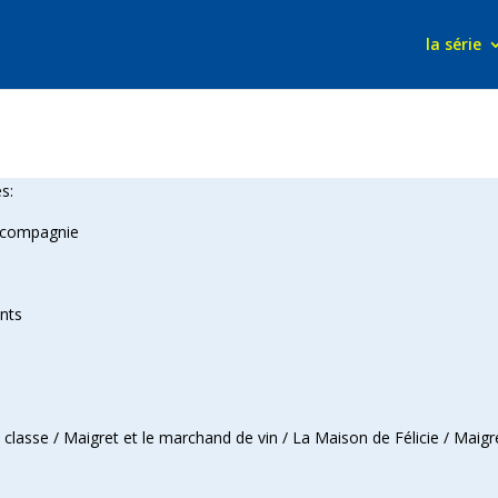
la série
és:
e compagnie
nts
classe / Maigret et le marchand de vin / La Maison de Félicie / Maigre