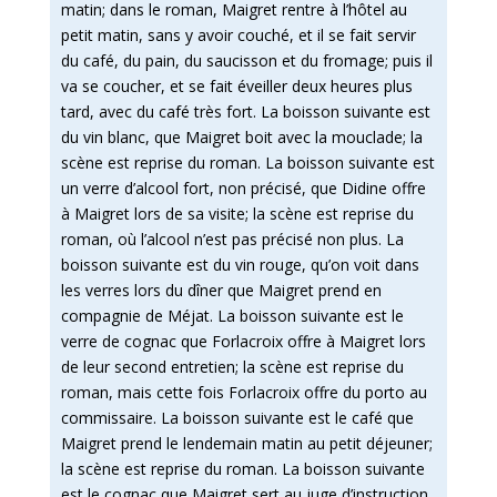
matin; dans le roman, Maigret rentre à l’hôtel au
petit matin, sans y avoir couché, et il se fait servir
du café, du pain, du saucisson et du fromage; puis il
va se coucher, et se fait éveiller deux heures plus
tard, avec du café très fort. La boisson suivante est
du vin blanc, que Maigret boit avec la mouclade; la
scène est reprise du roman. La boisson suivante est
un verre d’alcool fort, non précisé, que Didine offre
à Maigret lors de sa visite; la scène est reprise du
roman, où l’alcool n’est pas précisé non plus. La
boisson suivante est du vin rouge, qu’on voit dans
les verres lors du dîner que Maigret prend en
compagnie de Méjat. La boisson suivante est le
verre de cognac que Forlacroix offre à Maigret lors
de leur second entretien; la scène est reprise du
roman, mais cette fois Forlacroix offre du porto au
commissaire. La boisson suivante est le café que
Maigret prend le lendemain matin au petit déjeuner;
la scène est reprise du roman. La boisson suivante
est le cognac que Maigret sert au juge d’instruction,