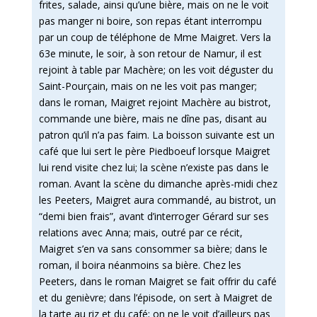
frites, salade, ainsi qu’une bière, mais on ne le voit
pas manger ni boire, son repas étant interrompu
par un coup de téléphone de Mme Maigret. Vers la
63e minute, le soir, à son retour de Namur, il est
rejoint à table par Machère; on les voit déguster du
Saint-Pourçain, mais on ne les voit pas manger;
dans le roman, Maigret rejoint Machère au bistrot,
commande une bière, mais ne dîne pas, disant au
patron qu’il n’a pas faim. La boisson suivante est un
café que lui sert le père Piedboeuf lorsque Maigret
lui rend visite chez lui; la scène n’existe pas dans le
roman. Avant la scène du dimanche après-midi chez
les Peeters, Maigret aura commandé, au bistrot, un
“demi bien frais”, avant d’interroger Gérard sur ses
relations avec Anna; mais, outré par ce récit,
Maigret s’en va sans consommer sa bière; dans le
roman, il boira néanmoins sa bière. Chez les
Peeters, dans le roman Maigret se fait offrir du café
et du genièvre; dans l’épisode, on sert à Maigret de
la tarte au riz et du café; on ne le voit d’ailleurs pas