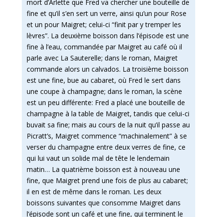
mort d’Arlette que Fred va chercher une bouteille de
fine et qu’il s’en sert un verre, ainsi qu’un pour Rose
et un pour Maigret; celui-ci “finit par y tremper les
lèvres”. La deuxième boisson dans l’épisode est une
fine à l’eau, commandée par Maigret au café où il
parle avec La Sauterelle; dans le roman, Maigret
commande alors un calvados. La troisième boisson
est une fine, bue au cabaret, où Fred le sert dans
une coupe à champagne; dans le roman, la scène
est un peu différente: Fred a placé une bouteille de
champagne à la table de Maigret, tandis que celui-ci
buvait sa fine; mais au cours de la nuit qu’il passe au
Picratt’s, Maigret commence “machinalement” à se
verser du champagne entre deux verres de fine, ce
qui lui vaut un solide mal de tête le lendemain
matin… La quatrième boisson est à nouveau une
fine, que Maigret prend une fois de plus au cabaret;
il en est de même dans le roman. Les deux
boissons suivantes que consomme Maigret dans
l’épisode sont un café et une fine, qui terminent le