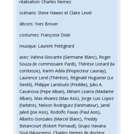
réalisation: Charles Nemes
scénario: Steve Hawes et Claire Level
décors: Yves Brover
costumes: Françoise Disle
musique: Laurent Petitgirard
avec: Vahina Giocante (Germaine Blanc), Roger
Souza (le commissaire Pardi), Thérèse Liotard (la
comtesse), Karim Adda (l’inspecteur Launay),
Laurence Lerel (Thérèse), Réginald Huguenin (Le
Gentil), Philippe Landoulsi (Freddie), Julio A.
Casanova (Pepe Alban), Miriam Learra (Madame
Alban), Max Alvarez (Max Asis), Jorge Luis Lopez
(l’arbitre), Nelson Rodriguez (l’animateur), Jamil
Jaled (Joe Asis), Rodolfo Faxas (Paul Asis),
Alberto Gonzales (Marcel Blanc), Freddy
Betancourt (Robert Pernaud), Grupo Havana
Soul (Musiciens), Charles Nemes (le docteur